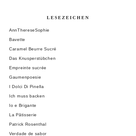
LESEZEICHEN
AnnThereseSophie
Bavette
Caramel Beurre Sucré
Das Knusperstübchen
Empreinte sucrée
Gaumenpoesie
I Dolci Di Pinella
Ich muss backen
Io e Brigante
La Pâtisserie
Patrick Rosenthal
Verdade de sabor