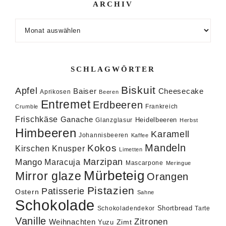
ARCHIV
Archiv
SCHLAGWÖRTER
Biskuit
Apfel
Baiser
Cheesecake
Aprikosen
Beeren
Entremet
Erdbeeren
Frankreich
Crumble
Frischkäse
Ganache
Heidelbeeren
Glanzglasur
Herbst
Himbeeren
Karamell
Johannisbeeren
Kaffee
Mandeln
Kokos
Knusper
Kirschen
Limetten
Marzipan
Mango
Maracuja
Mascarpone
Meringue
Mürbeteig
Mirror glaze
Orangen
Pistazien
Patisserie
Ostern
Sahne
Schokolade
Shortbread
Schokoladendekor
Tarte
Vanille
Zitronen
Weihnachten
Zimt
Yuzu