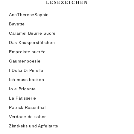
LESEZEICHEN
AnnThereseSophie
Bavette
Caramel Beurre Sucré
Das Knusperstübchen
Empreinte sucrée
Gaumenpoesie
I Dolci Di Pinella
Ich muss backen
Io e Brigante
La Pâtisserie
Patrick Rosenthal
Verdade de sabor
Zimtkeks und Apfeltarte