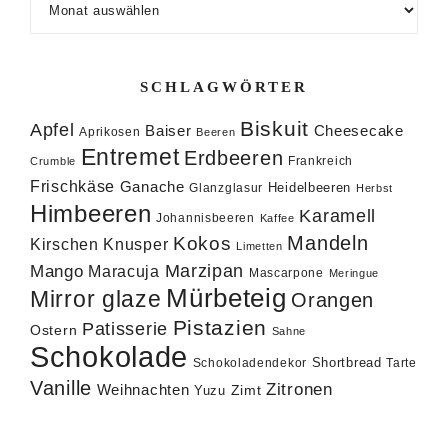
SCHLAGWÖRTER
Biskuit
Apfel
Baiser
Cheesecake
Aprikosen
Beeren
Entremet
Erdbeeren
Frankreich
Crumble
Frischkäse
Ganache
Heidelbeeren
Glanzglasur
Herbst
Himbeeren
Karamell
Johannisbeeren
Kaffee
Mandeln
Kokos
Knusper
Kirschen
Limetten
Marzipan
Mango
Maracuja
Mascarpone
Meringue
Mürbeteig
Mirror glaze
Orangen
Pistazien
Patisserie
Ostern
Sahne
Schokolade
Shortbread
Schokoladendekor
Tarte
Vanille
Zitronen
Weihnachten
Zimt
Yuzu