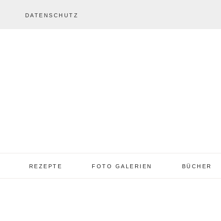
DATENSCHUTZ
REZEPTE
FOTO GALERIEN
BÜCHER
REZEPTE VON A – Z
REZEPTE GALERIE
2013 – 2017
TORTEN