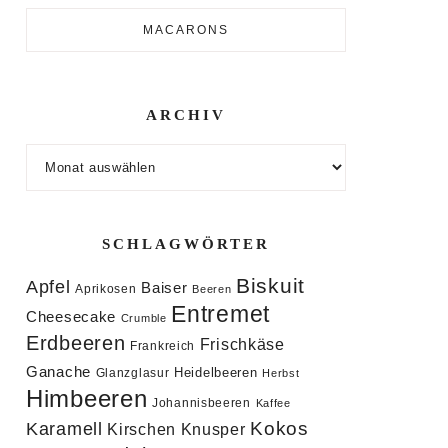
MACARONS
ARCHIV
Archiv
SCHLAGWÖRTER
Biskuit
Apfel
Baiser
Aprikosen
Beeren
Entremet
Cheesecake
Crumble
Erdbeeren
Frischkäse
Frankreich
Ganache
Heidelbeeren
Glanzglasur
Herbst
Himbeeren
Johannisbeeren
Kaffee
Kokos
Karamell
Knusper
Kirschen