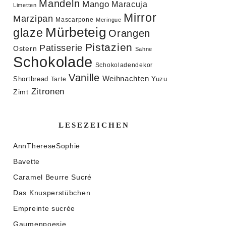
Mandeln
Mango
Maracuja
Limetten
Mirror
Marzipan
Mascarpone
Meringue
Mürbeteig
glaze
Orangen
Pistazien
Patisserie
Ostern
Sahne
Schokolade
Schokoladendekor
Vanille
Weihnachten
Shortbread
Yuzu
Tarte
Zitronen
Zimt
LESEZEICHEN
AnnThereseSophie
Bavette
Caramel Beurre Sucré
Das Knusperstübchen
Empreinte sucrée
Gaumenpoesie