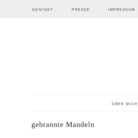
KONTAKT
PRESSE
IMPRESSUM
Zur
Zum
Zur
NAV
Hauptnavigation
Inhalt
Seitenspalte
springen
springen
springen
SOCIAL
ICONS
ÜBER MICH
gebrannte Mandeln