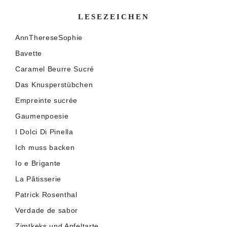
LESEZEICHEN
AnnThereseSophie
Bavette
Caramel Beurre Sucré
Das Knusperstübchen
Empreinte sucrée
Gaumenpoesie
I Dolci Di Pinella
Ich muss backen
Io e Brigante
La Pâtisserie
Patrick Rosenthal
Verdade de sabor
Zimtkeks und Apfeltarte