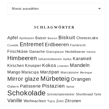
Archiv
SCHLAGWÖRTER
Biskuit
Apfel
Baiser
Cheesecake
Aprikosen
Beeren
Entremet
Erdbeeren
Frankreich
Crumble
Frischkäse
Ganache
Heidelbeeren
Glanzglasur
Herbst
Himbeeren
Karamell
Johannisbeeren
Kaffee
Mandeln
Kokos
Knusper
Kirschen
Limetten
Marzipan
Mango
Maracuja
Mascarpone
Meringue
Mürbeteig
Mirror glaze
Orangen
Pistazien
Patisserie
Ostern
Sahne
Schokolade
Shortbread
Schokoladendekor
Tarte
Vanille
Zitronen
Weihnachten
Zimt
Yuzu