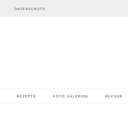
DATENSCHUTZ
REZEPTE
FOTO GALERIEN
BÜCHER
REZEPTE VON A – Z
REZEPTE GALERIE
2013 – 2017
TORTEN