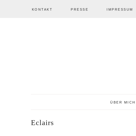
KONTAKT
PRESSE
IMPRESSUM
Zur
Zum
Zur
NAV
Hauptnavigation
Inhalt
Seitenspalte
springen
springen
springen
SOCIAL
ICONS
ÜBER MICH
Eclairs