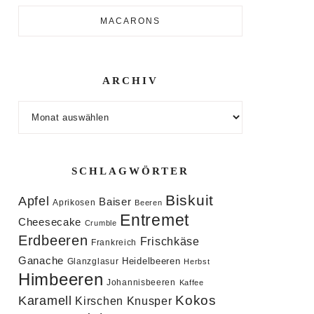
MACARONS
ARCHIV
Archiv
SCHLAGWÖRTER
Biskuit
Apfel
Baiser
Aprikosen
Beeren
Entremet
Cheesecake
Crumble
Erdbeeren
Frischkäse
Frankreich
Ganache
Heidelbeeren
Glanzglasur
Herbst
Himbeeren
Johannisbeeren
Kaffee
Kokos
Karamell
Knusper
Kirschen