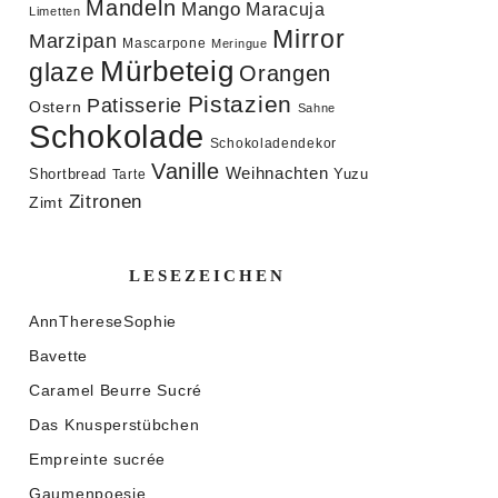
Mandeln
Mango
Maracuja
Limetten
Mirror
Marzipan
Mascarpone
Meringue
Mürbeteig
glaze
Orangen
Pistazien
Patisserie
Ostern
Sahne
Schokolade
Schokoladendekor
Vanille
Weihnachten
Shortbread
Yuzu
Tarte
Zitronen
Zimt
LESEZEICHEN
AnnThereseSophie
Bavette
Caramel Beurre Sucré
Das Knusperstübchen
Empreinte sucrée
Gaumenpoesie