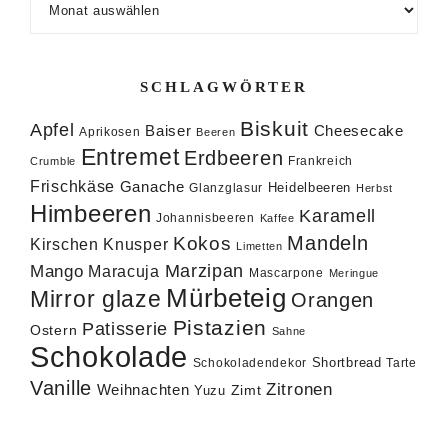
SCHLAGWÖRTER
Biskuit
Apfel
Baiser
Cheesecake
Aprikosen
Beeren
Entremet
Erdbeeren
Frankreich
Crumble
Frischkäse
Ganache
Heidelbeeren
Glanzglasur
Herbst
Himbeeren
Karamell
Johannisbeeren
Kaffee
Mandeln
Kokos
Knusper
Kirschen
Limetten
Marzipan
Mango
Maracuja
Mascarpone
Meringue
Mürbeteig
Mirror glaze
Orangen
Pistazien
Patisserie
Ostern
Sahne
Schokolade
Shortbread
Schokoladendekor
Tarte
Vanille
Zitronen
Weihnachten
Zimt
Yuzu