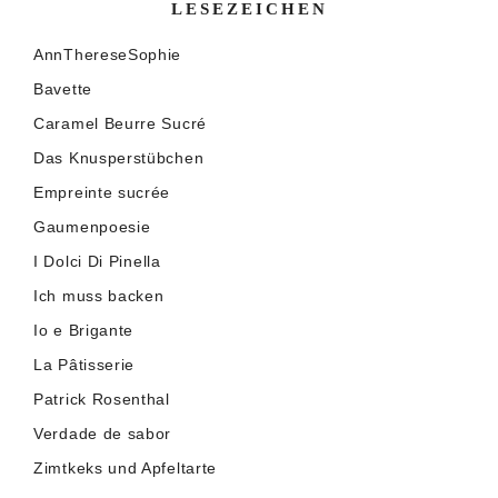
LESEZEICHEN
AnnThereseSophie
Bavette
Caramel Beurre Sucré
Das Knusperstübchen
Empreinte sucrée
Gaumenpoesie
I Dolci Di Pinella
Ich muss backen
Io e Brigante
La Pâtisserie
Patrick Rosenthal
Verdade de sabor
Zimtkeks und Apfeltarte