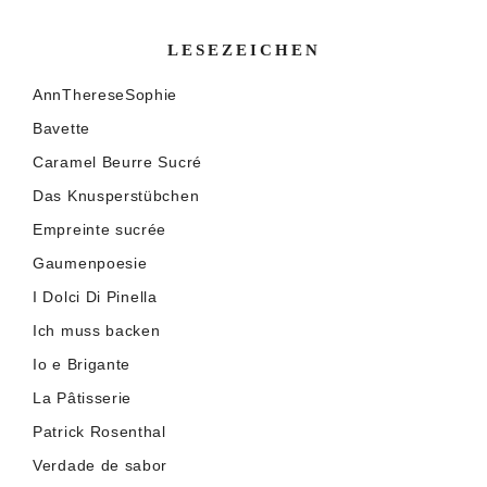
LESEZEICHEN
AnnThereseSophie
Bavette
Caramel Beurre Sucré
Das Knusperstübchen
Empreinte sucrée
Gaumenpoesie
I Dolci Di Pinella
Ich muss backen
Io e Brigante
La Pâtisserie
Patrick Rosenthal
Verdade de sabor