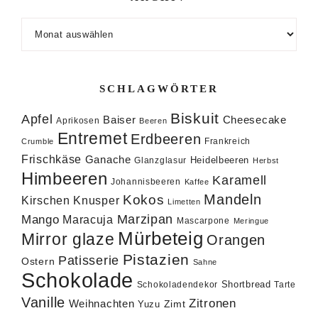
Archiv
SCHLAGWÖRTER
Biskuit
Apfel
Baiser
Cheesecake
Aprikosen
Beeren
Entremet
Erdbeeren
Frankreich
Crumble
Frischkäse
Ganache
Heidelbeeren
Glanzglasur
Herbst
Himbeeren
Karamell
Johannisbeeren
Kaffee
Mandeln
Kokos
Knusper
Kirschen
Limetten
Marzipan
Mango
Maracuja
Mascarpone
Meringue
Mürbeteig
Mirror glaze
Orangen
Pistazien
Patisserie
Ostern
Sahne
Schokolade
Shortbread
Schokoladendekor
Tarte
Vanille
Zitronen
Weihnachten
Zimt
Yuzu