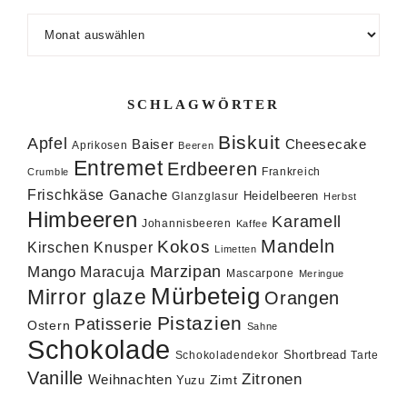
Archiv
SCHLAGWÖRTER
Biskuit
Apfel
Baiser
Cheesecake
Aprikosen
Beeren
Entremet
Erdbeeren
Frankreich
Crumble
Frischkäse
Ganache
Heidelbeeren
Glanzglasur
Herbst
Himbeeren
Karamell
Johannisbeeren
Kaffee
Mandeln
Kokos
Knusper
Kirschen
Limetten
Marzipan
Mango
Maracuja
Mascarpone
Meringue
Mürbeteig
Mirror glaze
Orangen
Pistazien
Patisserie
Ostern
Sahne
Schokolade
Shortbread
Schokoladendekor
Tarte
Vanille
Zitronen
Weihnachten
Zimt
Yuzu