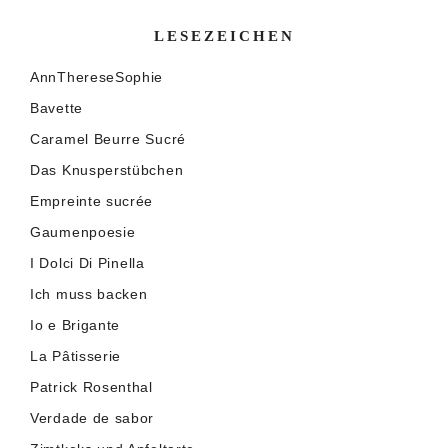
LESEZEICHEN
AnnThereseSophie
Bavette
Caramel Beurre Sucré
Das Knusperstübchen
Empreinte sucrée
Gaumenpoesie
I Dolci Di Pinella
Ich muss backen
Io e Brigante
La Pâtisserie
Patrick Rosenthal
Verdade de sabor