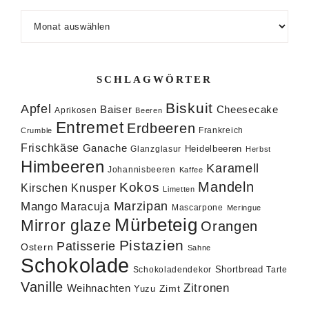
Archiv
SCHLAGWÖRTER
Biskuit
Apfel
Baiser
Cheesecake
Aprikosen
Beeren
Entremet
Erdbeeren
Frankreich
Crumble
Frischkäse
Ganache
Heidelbeeren
Glanzglasur
Herbst
Himbeeren
Karamell
Johannisbeeren
Kaffee
Mandeln
Kokos
Knusper
Kirschen
Limetten
Marzipan
Mango
Maracuja
Mascarpone
Meringue
Mürbeteig
Mirror glaze
Orangen
Pistazien
Patisserie
Ostern
Sahne
Schokolade
Shortbread
Schokoladendekor
Tarte
Vanille
Zitronen
Weihnachten
Zimt
Yuzu