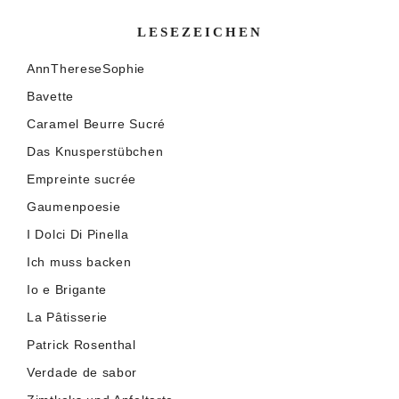
LESEZEICHEN
AnnThereseSophie
Bavette
Caramel Beurre Sucré
Das Knusperstübchen
Empreinte sucrée
Gaumenpoesie
I Dolci Di Pinella
Ich muss backen
Io e Brigante
La Pâtisserie
Patrick Rosenthal
Verdade de sabor