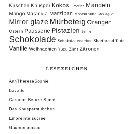
Mandeln
Kokos
Knusper
Kirschen
Limetten
Marzipan
Mango
Maracuja
Mascarpone
Meringue
Mürbeteig
Mirror glaze
Orangen
Pistazien
Patisserie
Ostern
Sahne
Schokolade
Shortbread
Schokoladendekor
Tarte
Vanille
Zitronen
Weihnachten
Zimt
Yuzu
LESEZEICHEN
AnnThereseSophie
Bavette
Caramel Beurre Sucré
Das Knusperstübchen
Empreinte sucrée
Gaumenpoesie