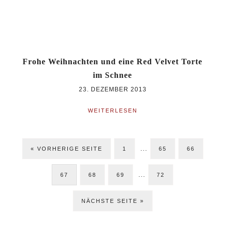
Frohe Weihnachten und eine Red Velvet Torte
im Schnee
23. DEZEMBER 2013
WEITERLESEN
Weggelassene
…
ZUR
SEITE
SEITE
SEITE
«
VORHERIGE SEITE
1
Zwischenseiten
65
66
Weggelassene
…
SEITE
SEITE
SEITE
SEITE
67
68
69
Zwischenseiten
72
JETZT
NÄCHSTE SEITE »