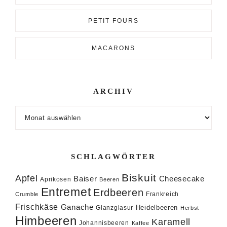
PETIT FOURS
MACARONS
ARCHIV
Archiv
SCHLAGWÖRTER
Biskuit
Apfel
Baiser
Cheesecake
Aprikosen
Beeren
Entremet
Erdbeeren
Frankreich
Crumble
Frischkäse
Ganache
Heidelbeeren
Glanzglasur
Herbst
Himbeeren
Karamell
Johannisbeeren
Kaffee