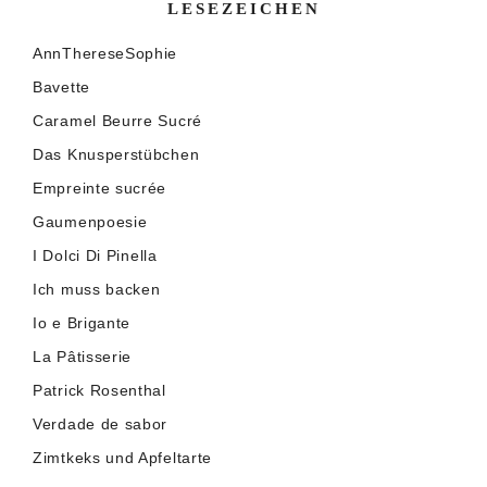
LESEZEICHEN
AnnThereseSophie
Bavette
Caramel Beurre Sucré
Das Knusperstübchen
Empreinte sucrée
Gaumenpoesie
I Dolci Di Pinella
Ich muss backen
Io e Brigante
La Pâtisserie
Patrick Rosenthal
Verdade de sabor
Zimtkeks und Apfeltarte