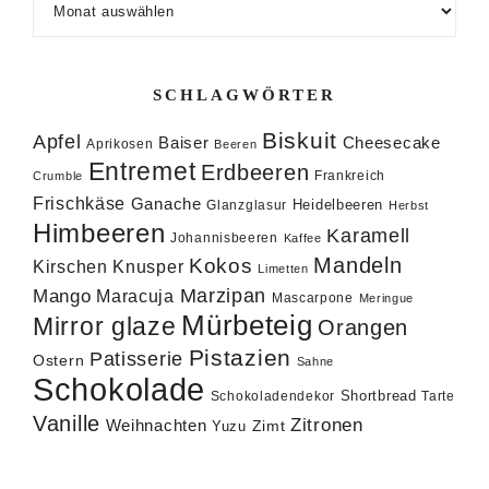
SCHLAGWÖRTER
Biskuit
Apfel
Baiser
Cheesecake
Aprikosen
Beeren
Entremet
Erdbeeren
Frankreich
Crumble
Frischkäse
Ganache
Heidelbeeren
Glanzglasur
Herbst
Himbeeren
Karamell
Johannisbeeren
Kaffee
Mandeln
Kokos
Knusper
Kirschen
Limetten
Marzipan
Mango
Maracuja
Mascarpone
Meringue
Mürbeteig
Mirror glaze
Orangen
Pistazien
Patisserie
Ostern
Sahne
Schokolade
Shortbread
Schokoladendekor
Tarte
Vanille
Zitronen
Weihnachten
Zimt
Yuzu