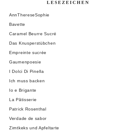
LESEZEICHEN
AnnThereseSophie
Bavette
Caramel Beurre Sucré
Das Knusperstübchen
Empreinte sucrée
Gaumenpoesie
I Dolci Di Pinella
Ich muss backen
Io e Brigante
La Pâtisserie
Patrick Rosenthal
Verdade de sabor
Zimtkeks und Apfeltarte