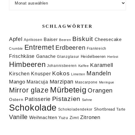
SCHLAGWÖRTER
Biskuit
Apfel
Baiser
Cheesecake
Aprikosen
Beeren
Entremet
Erdbeeren
Frankreich
Crumble
Frischkäse
Ganache
Heidelbeeren
Glanzglasur
Herbst
Himbeeren
Karamell
Johannisbeeren
Kaffee
Mandeln
Kokos
Knusper
Kirschen
Limetten
Marzipan
Mango
Maracuja
Mascarpone
Meringue
Mürbeteig
Mirror glaze
Orangen
Pistazien
Patisserie
Ostern
Sahne
Schokolade
Shortbread
Schokoladendekor
Tarte
Vanille
Zitronen
Weihnachten
Zimt
Yuzu