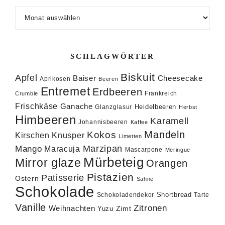
Archiv
SCHLAGWÖRTER
Biskuit
Apfel
Baiser
Cheesecake
Aprikosen
Beeren
Entremet
Erdbeeren
Frankreich
Crumble
Frischkäse
Ganache
Heidelbeeren
Glanzglasur
Herbst
Himbeeren
Karamell
Johannisbeeren
Kaffee
Mandeln
Kokos
Knusper
Kirschen
Limetten
Marzipan
Mango
Maracuja
Mascarpone
Meringue
Mürbeteig
Mirror glaze
Orangen
Pistazien
Patisserie
Ostern
Sahne
Schokolade
Shortbread
Schokoladendekor
Tarte
Vanille
Zitronen
Weihnachten
Zimt
Yuzu