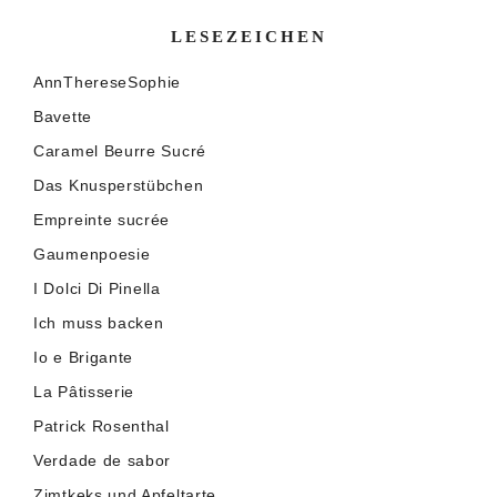
LESEZEICHEN
AnnThereseSophie
Bavette
Caramel Beurre Sucré
Das Knusperstübchen
Empreinte sucrée
Gaumenpoesie
I Dolci Di Pinella
Ich muss backen
Io e Brigante
La Pâtisserie
Patrick Rosenthal
Verdade de sabor
Zimtkeks und Apfeltarte