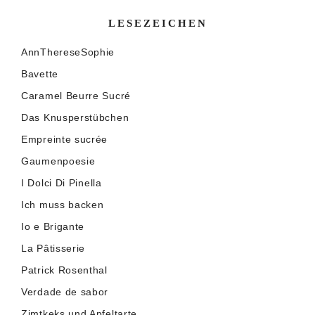
LESEZEICHEN
AnnThereseSophie
Bavette
Caramel Beurre Sucré
Das Knusperstübchen
Empreinte sucrée
Gaumenpoesie
I Dolci Di Pinella
Ich muss backen
Io e Brigante
La Pâtisserie
Patrick Rosenthal
Verdade de sabor
Zimtkeks und Apfeltarte