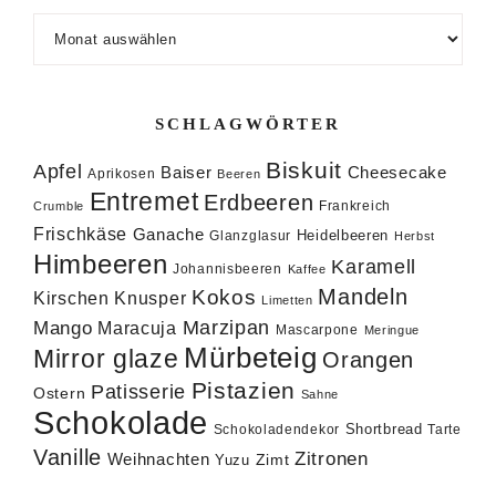
Archiv
SCHLAGWÖRTER
Biskuit
Apfel
Baiser
Cheesecake
Aprikosen
Beeren
Entremet
Erdbeeren
Frankreich
Crumble
Frischkäse
Ganache
Heidelbeeren
Glanzglasur
Herbst
Himbeeren
Karamell
Johannisbeeren
Kaffee
Mandeln
Kokos
Knusper
Kirschen
Limetten
Marzipan
Mango
Maracuja
Mascarpone
Meringue
Mürbeteig
Mirror glaze
Orangen
Pistazien
Patisserie
Ostern
Sahne
Schokolade
Shortbread
Schokoladendekor
Tarte
Vanille
Zitronen
Weihnachten
Zimt
Yuzu