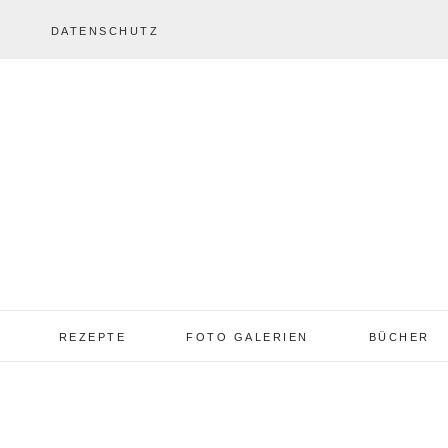
DATENSCHUTZ
REZEPTE
FOTO GALERIEN
BÜCHER
REZEPTE VON A – Z
REZEPTE GALERIE
2013 – 2017
TORTEN