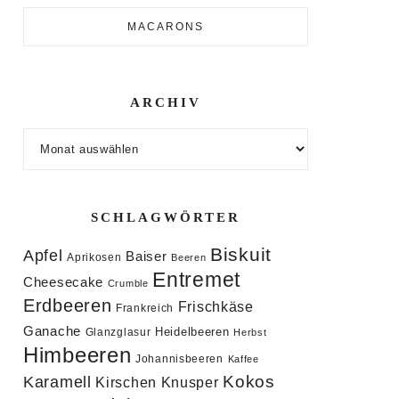
MACARONS
ARCHIV
Archiv
SCHLAGWÖRTER
Biskuit
Apfel
Baiser
Aprikosen
Beeren
Entremet
Cheesecake
Crumble
Erdbeeren
Frischkäse
Frankreich
Ganache
Heidelbeeren
Glanzglasur
Herbst
Himbeeren
Johannisbeeren
Kaffee
Kokos
Karamell
Knusper
Kirschen