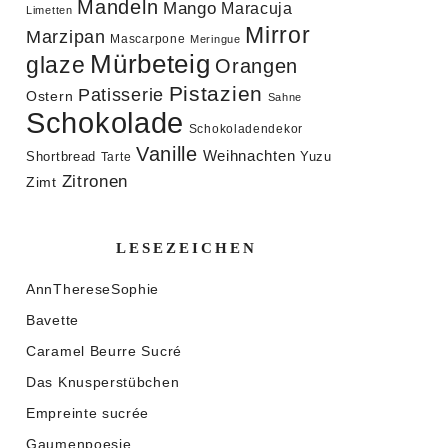
Mandeln
Mango
Maracuja
Limetten
Mirror
Marzipan
Mascarpone
Meringue
Mürbeteig
glaze
Orangen
Pistazien
Patisserie
Ostern
Sahne
Schokolade
Schokoladendekor
Vanille
Weihnachten
Shortbread
Yuzu
Tarte
Zitronen
Zimt
LESEZEICHEN
AnnThereseSophie
Bavette
Caramel Beurre Sucré
Das Knusperstübchen
Empreinte sucrée
Gaumenpoesie