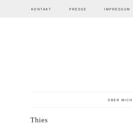
KONTAKT
PRESSE
IMPRESSUM
Zur
Zum
Zur
NAV
Hauptnavigation
Inhalt
Seitenspalte
springen
springen
springen
SOCIAL
ICONS
ÜBER MICH
Thies