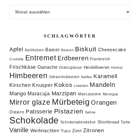
Archiv
SCHLAGWÖRTER
Biskuit
Apfel
Baiser
Cheesecake
Aprikosen
Beeren
Entremet
Erdbeeren
Frankreich
Crumble
Frischkäse
Ganache
Heidelbeeren
Glanzglasur
Herbst
Himbeeren
Karamell
Johannisbeeren
Kaffee
Mandeln
Kokos
Knusper
Kirschen
Limetten
Marzipan
Mango
Maracuja
Mascarpone
Meringue
Mürbeteig
Mirror glaze
Orangen
Pistazien
Patisserie
Ostern
Sahne
Schokolade
Shortbread
Schokoladendekor
Tarte
Vanille
Zitronen
Weihnachten
Zimt
Yuzu