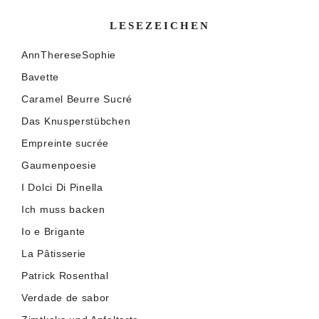
LESEZEICHEN
AnnThereseSophie
Bavette
Caramel Beurre Sucré
Das Knusperstübchen
Empreinte sucrée
Gaumenpoesie
I Dolci Di Pinella
Ich muss backen
Io e Brigante
La Pâtisserie
Patrick Rosenthal
Verdade de sabor