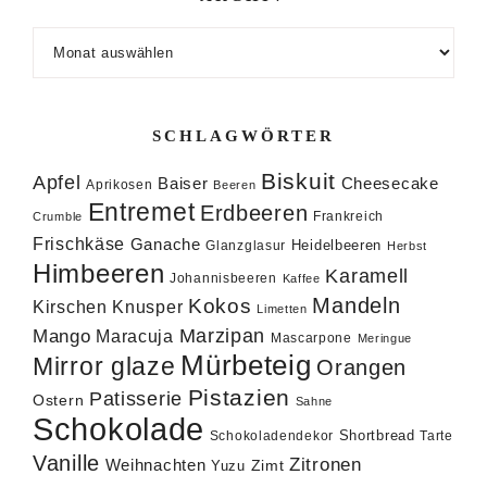
Archiv
SCHLAGWÖRTER
Biskuit
Apfel
Baiser
Cheesecake
Aprikosen
Beeren
Entremet
Erdbeeren
Frankreich
Crumble
Frischkäse
Ganache
Heidelbeeren
Glanzglasur
Herbst
Himbeeren
Karamell
Johannisbeeren
Kaffee
Mandeln
Kokos
Knusper
Kirschen
Limetten
Marzipan
Mango
Maracuja
Mascarpone
Meringue
Mürbeteig
Mirror glaze
Orangen
Pistazien
Patisserie
Ostern
Sahne
Schokolade
Shortbread
Schokoladendekor
Tarte
Vanille
Zitronen
Weihnachten
Zimt
Yuzu