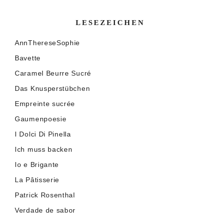
LESEZEICHEN
AnnThereseSophie
Bavette
Caramel Beurre Sucré
Das Knusperstübchen
Empreinte sucrée
Gaumenpoesie
I Dolci Di Pinella
Ich muss backen
Io e Brigante
La Pâtisserie
Patrick Rosenthal
Verdade de sabor