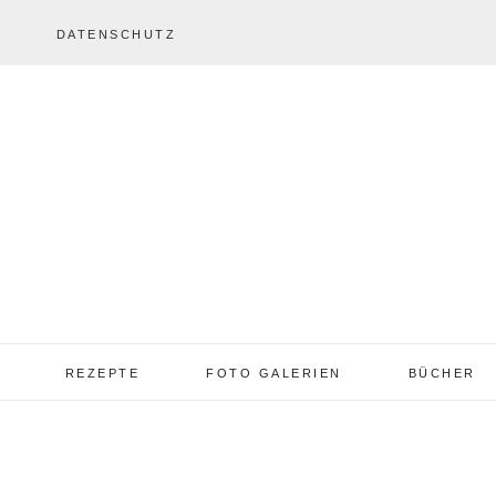
DATENSCHUTZ
REZEPTE
FOTO GALERIEN
BÜCHER
REZEPTE VON A – Z
REZEPTE GALERIE
2013 – 2017
TORTEN