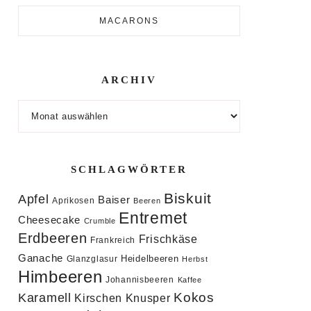
MACARONS
ARCHIV
Archiv
SCHLAGWÖRTER
Biskuit
Apfel
Baiser
Aprikosen
Beeren
Entremet
Cheesecake
Crumble
Erdbeeren
Frischkäse
Frankreich
Ganache
Heidelbeeren
Glanzglasur
Herbst
Himbeeren
Johannisbeeren
Kaffee
Kokos
Karamell
Knusper
Kirschen