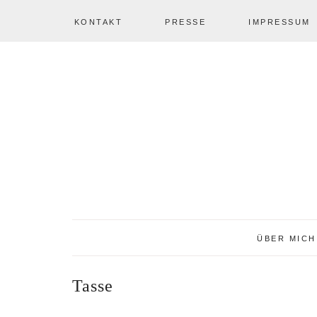
KONTAKT
PRESSE
IMPRESSUM
Zur
Zum
Zur
NAV
Hauptnavigation
Inhalt
Seitenspalte
springen
springen
springen
SOCIAL
ICONS
ÜBER MICH
Tasse