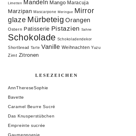
Mandeln
Mango
Maracuja
Limetten
Mirror
Marzipan
Mascarpone
Meringue
Mürbeteig
glaze
Orangen
Pistazien
Patisserie
Ostern
Sahne
Schokolade
Schokoladendekor
Vanille
Weihnachten
Shortbread
Yuzu
Tarte
Zitronen
Zimt
LESEZEICHEN
AnnThereseSophie
Bavette
Caramel Beurre Sucré
Das Knusperstübchen
Empreinte sucrée
Gaumenpoesie