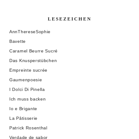
LESEZEICHEN
AnnThereseSophie
Bavette
Caramel Beurre Sucré
Das Knusperstübchen
Empreinte sucrée
Gaumenpoesie
I Dolci Di Pinella
Ich muss backen
Io e Brigante
La Pâtisserie
Patrick Rosenthal
Verdade de sabor