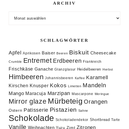
ARCHIV
Archiv
SCHLAGWÖRTER
Biskuit
Apfel
Baiser
Cheesecake
Aprikosen
Beeren
Entremet
Erdbeeren
Frankreich
Crumble
Frischkäse
Ganache
Heidelbeeren
Glanzglasur
Herbst
Himbeeren
Karamell
Johannisbeeren
Kaffee
Mandeln
Kokos
Knusper
Kirschen
Limetten
Marzipan
Mango
Maracuja
Mascarpone
Meringue
Mürbeteig
Mirror glaze
Orangen
Pistazien
Patisserie
Ostern
Sahne
Schokolade
Shortbread
Schokoladendekor
Tarte
Vanille
Zitronen
Weihnachten
Zimt
Yuzu