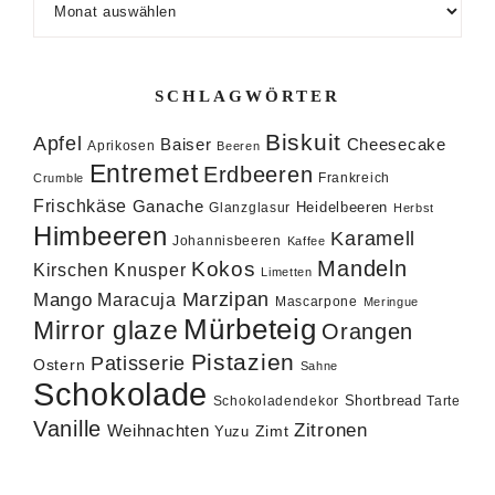
SCHLAGWÖRTER
Biskuit
Apfel
Baiser
Cheesecake
Aprikosen
Beeren
Entremet
Erdbeeren
Frankreich
Crumble
Frischkäse
Ganache
Heidelbeeren
Glanzglasur
Herbst
Himbeeren
Karamell
Johannisbeeren
Kaffee
Mandeln
Kokos
Knusper
Kirschen
Limetten
Marzipan
Mango
Maracuja
Mascarpone
Meringue
Mürbeteig
Mirror glaze
Orangen
Pistazien
Patisserie
Ostern
Sahne
Schokolade
Shortbread
Schokoladendekor
Tarte
Vanille
Zitronen
Weihnachten
Zimt
Yuzu