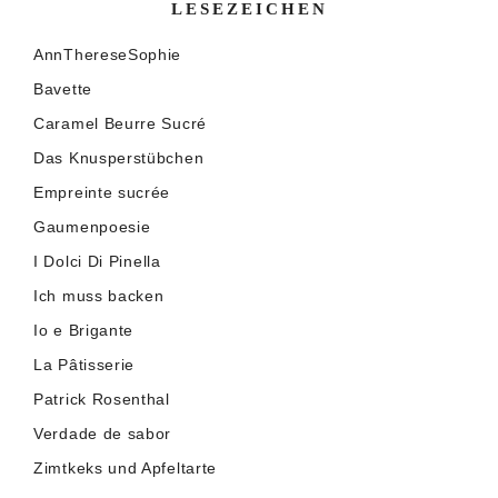
LESEZEICHEN
AnnThereseSophie
Bavette
Caramel Beurre Sucré
Das Knusperstübchen
Empreinte sucrée
Gaumenpoesie
I Dolci Di Pinella
Ich muss backen
Io e Brigante
La Pâtisserie
Patrick Rosenthal
Verdade de sabor
Zimtkeks und Apfeltarte