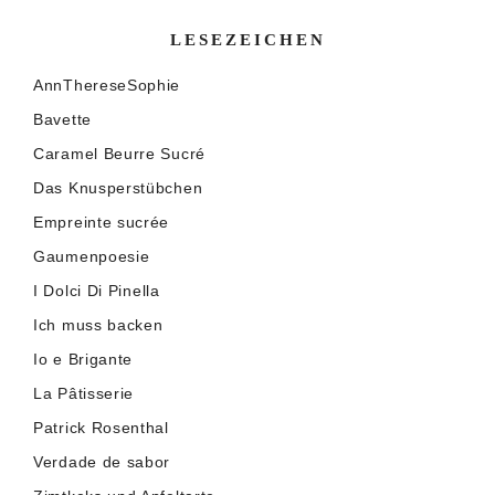
LESEZEICHEN
AnnThereseSophie
Bavette
Caramel Beurre Sucré
Das Knusperstübchen
Empreinte sucrée
Gaumenpoesie
I Dolci Di Pinella
Ich muss backen
Io e Brigante
La Pâtisserie
Patrick Rosenthal
Verdade de sabor