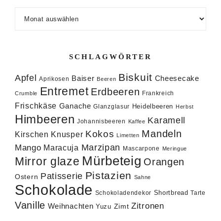
Archiv
SCHLAGWÖRTER
Biskuit
Apfel
Baiser
Cheesecake
Aprikosen
Beeren
Entremet
Erdbeeren
Frankreich
Crumble
Frischkäse
Ganache
Heidelbeeren
Glanzglasur
Herbst
Himbeeren
Karamell
Johannisbeeren
Kaffee
Mandeln
Kokos
Knusper
Kirschen
Limetten
Marzipan
Mango
Maracuja
Mascarpone
Meringue
Mürbeteig
Mirror glaze
Orangen
Pistazien
Patisserie
Ostern
Sahne
Schokolade
Shortbread
Schokoladendekor
Tarte
Vanille
Zitronen
Weihnachten
Zimt
Yuzu