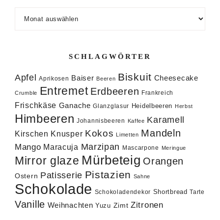
Archiv
SCHLAGWÖRTER
Biskuit
Apfel
Baiser
Cheesecake
Aprikosen
Beeren
Entremet
Erdbeeren
Frankreich
Crumble
Frischkäse
Ganache
Heidelbeeren
Glanzglasur
Herbst
Himbeeren
Karamell
Johannisbeeren
Kaffee
Mandeln
Kokos
Knusper
Kirschen
Limetten
Marzipan
Mango
Maracuja
Mascarpone
Meringue
Mürbeteig
Mirror glaze
Orangen
Pistazien
Patisserie
Ostern
Sahne
Schokolade
Shortbread
Schokoladendekor
Tarte
Vanille
Zitronen
Weihnachten
Zimt
Yuzu