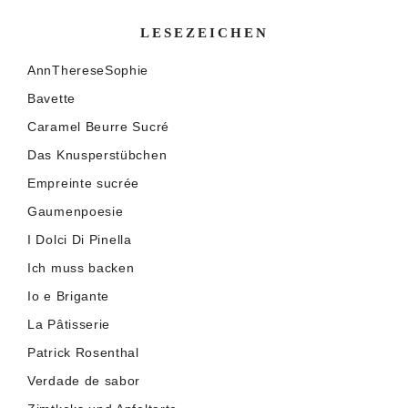
LESEZEICHEN
AnnThereseSophie
Bavette
Caramel Beurre Sucré
Das Knusperstübchen
Empreinte sucrée
Gaumenpoesie
I Dolci Di Pinella
Ich muss backen
Io e Brigante
La Pâtisserie
Patrick Rosenthal
Verdade de sabor