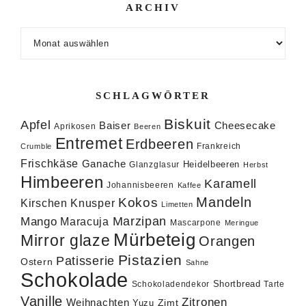
ARCHIV
Archiv
SCHLAGWÖRTER
Biskuit
Apfel
Baiser
Cheesecake
Aprikosen
Beeren
Entremet
Erdbeeren
Frankreich
Crumble
Frischkäse
Ganache
Heidelbeeren
Glanzglasur
Herbst
Himbeeren
Karamell
Johannisbeeren
Kaffee
Mandeln
Kokos
Knusper
Kirschen
Limetten
Marzipan
Mango
Maracuja
Mascarpone
Meringue
Mürbeteig
Mirror glaze
Orangen
Pistazien
Patisserie
Ostern
Sahne
Schokolade
Shortbread
Schokoladendekor
Tarte
Vanille
Zitronen
Weihnachten
Zimt
Yuzu