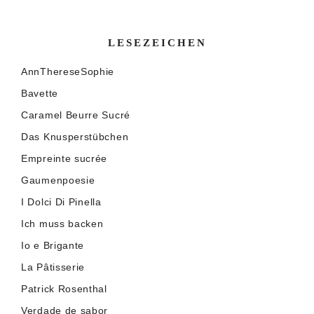
LESEZEICHEN
AnnThereseSophie
Bavette
Caramel Beurre Sucré
Das Knusperstübchen
Empreinte sucrée
Gaumenpoesie
I Dolci Di Pinella
Ich muss backen
Io e Brigante
La Pâtisserie
Patrick Rosenthal
Verdade de sabor