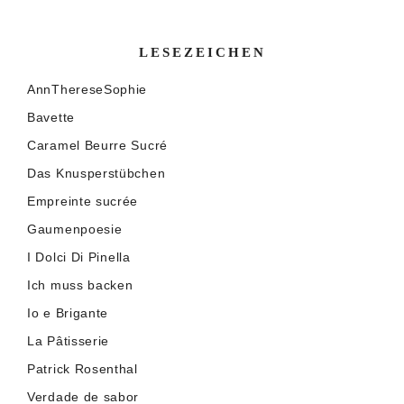
LESEZEICHEN
AnnThereseSophie
Bavette
Caramel Beurre Sucré
Das Knusperstübchen
Empreinte sucrée
Gaumenpoesie
I Dolci Di Pinella
Ich muss backen
Io e Brigante
La Pâtisserie
Patrick Rosenthal
Verdade de sabor