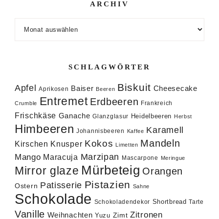
ARCHIV
Archiv
SCHLAGWÖRTER
Biskuit
Apfel
Baiser
Cheesecake
Aprikosen
Beeren
Entremet
Erdbeeren
Frankreich
Crumble
Frischkäse
Ganache
Heidelbeeren
Glanzglasur
Herbst
Himbeeren
Karamell
Johannisbeeren
Kaffee
Mandeln
Kokos
Knusper
Kirschen
Limetten
Marzipan
Mango
Maracuja
Mascarpone
Meringue
Mürbeteig
Mirror glaze
Orangen
Pistazien
Patisserie
Ostern
Sahne
Schokolade
Shortbread
Schokoladendekor
Tarte
Vanille
Zitronen
Weihnachten
Zimt
Yuzu