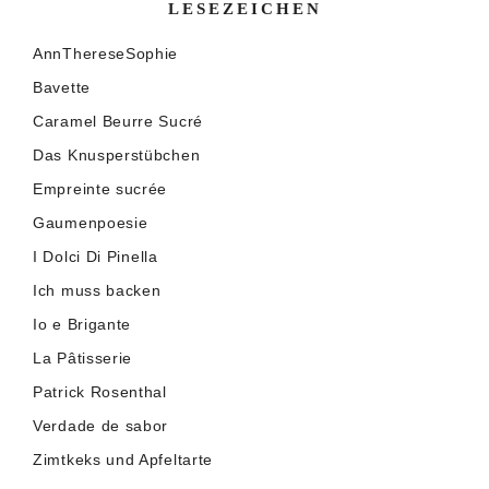
LESEZEICHEN
AnnThereseSophie
Bavette
Caramel Beurre Sucré
Das Knusperstübchen
Empreinte sucrée
Gaumenpoesie
I Dolci Di Pinella
Ich muss backen
Io e Brigante
La Pâtisserie
Patrick Rosenthal
Verdade de sabor
Zimtkeks und Apfeltarte