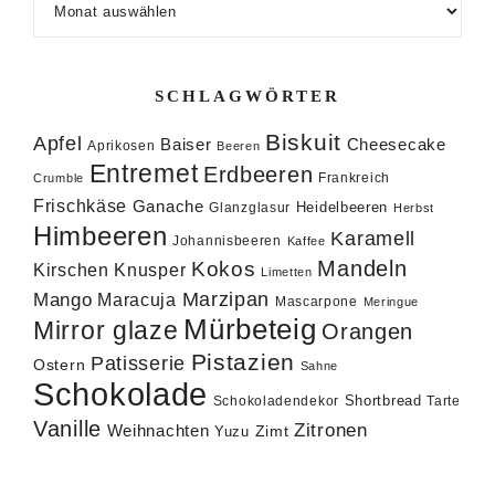
SCHLAGWÖRTER
Biskuit
Apfel
Baiser
Cheesecake
Aprikosen
Beeren
Entremet
Erdbeeren
Frankreich
Crumble
Frischkäse
Ganache
Heidelbeeren
Glanzglasur
Herbst
Himbeeren
Karamell
Johannisbeeren
Kaffee
Mandeln
Kokos
Knusper
Kirschen
Limetten
Marzipan
Mango
Maracuja
Mascarpone
Meringue
Mürbeteig
Mirror glaze
Orangen
Pistazien
Patisserie
Ostern
Sahne
Schokolade
Shortbread
Schokoladendekor
Tarte
Vanille
Zitronen
Weihnachten
Zimt
Yuzu