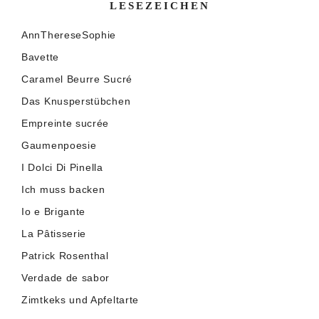
LESEZEICHEN
AnnThereseSophie
Bavette
Caramel Beurre Sucré
Das Knusperstübchen
Empreinte sucrée
Gaumenpoesie
I Dolci Di Pinella
Ich muss backen
Io e Brigante
La Pâtisserie
Patrick Rosenthal
Verdade de sabor
Zimtkeks und Apfeltarte