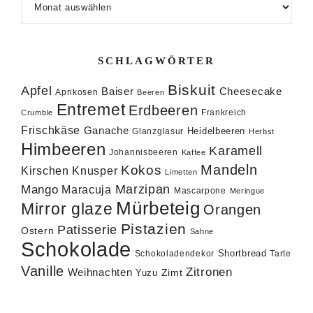
SCHLAGWÖRTER
Biskuit
Apfel
Baiser
Cheesecake
Aprikosen
Beeren
Entremet
Erdbeeren
Frankreich
Crumble
Frischkäse
Ganache
Heidelbeeren
Glanzglasur
Herbst
Himbeeren
Karamell
Johannisbeeren
Kaffee
Mandeln
Kokos
Knusper
Kirschen
Limetten
Marzipan
Mango
Maracuja
Mascarpone
Meringue
Mürbeteig
Mirror glaze
Orangen
Pistazien
Patisserie
Ostern
Sahne
Schokolade
Shortbread
Schokoladendekor
Tarte
Vanille
Zitronen
Weihnachten
Zimt
Yuzu