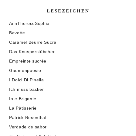
LESEZEICHEN
AnnThereseSophie
Bavette
Caramel Beurre Sucré
Das Knusperstübchen
Empreinte sucrée
Gaumenpoesie
I Dolci Di Pinella
Ich muss backen
Io e Brigante
La Pâtisserie
Patrick Rosenthal
Verdade de sabor