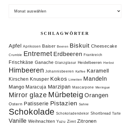
Archiv
SCHLAGWÖRTER
Biskuit
Apfel
Baiser
Cheesecake
Aprikosen
Beeren
Entremet
Erdbeeren
Frankreich
Crumble
Frischkäse
Ganache
Heidelbeeren
Glanzglasur
Herbst
Himbeeren
Karamell
Johannisbeeren
Kaffee
Mandeln
Kokos
Knusper
Kirschen
Limetten
Marzipan
Mango
Maracuja
Mascarpone
Meringue
Mürbeteig
Mirror glaze
Orangen
Pistazien
Patisserie
Ostern
Sahne
Schokolade
Shortbread
Schokoladendekor
Tarte
Vanille
Zitronen
Weihnachten
Zimt
Yuzu