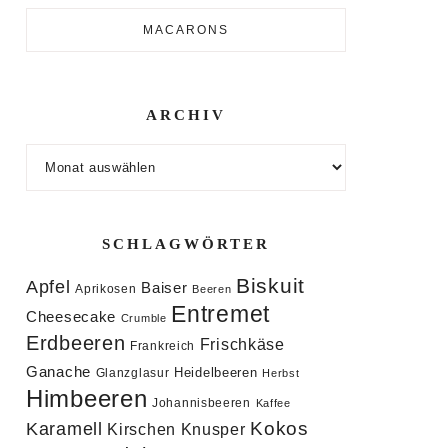
MACARONS
ARCHIV
Archiv
SCHLAGWÖRTER
Biskuit
Apfel
Baiser
Aprikosen
Beeren
Entremet
Cheesecake
Crumble
Erdbeeren
Frischkäse
Frankreich
Ganache
Heidelbeeren
Glanzglasur
Herbst
Himbeeren
Johannisbeeren
Kaffee
Kokos
Karamell
Knusper
Kirschen