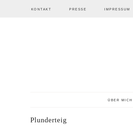
KONTAKT
PRESSE
IMPRESSUM
Zur
Zum
Zur
NAV
Hauptnavigation
Inhalt
Seitenspalte
springen
springen
springen
SOCIAL
ICONS
ÜBER MICH
Plunderteig