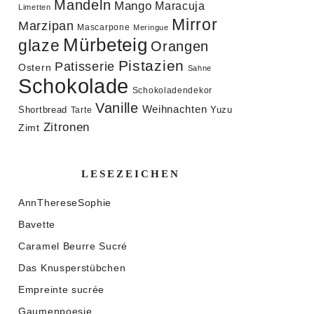
Mandeln
Mango
Maracuja
Limetten
Mirror
Marzipan
Mascarpone
Meringue
Mürbeteig
glaze
Orangen
Pistazien
Patisserie
Ostern
Sahne
Schokolade
Schokoladendekor
Vanille
Weihnachten
Shortbread
Yuzu
Tarte
Zitronen
Zimt
LESEZEICHEN
AnnThereseSophie
Bavette
Caramel Beurre Sucré
Das Knusperstübchen
Empreinte sucrée
Gaumenpoesie