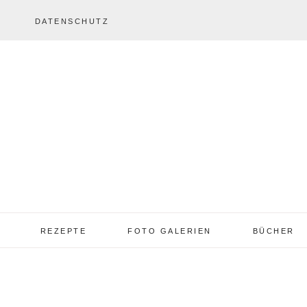
DATENSCHUTZ
REZEPTE
FOTO GALERIEN
BÜCHER
REZEPTE VON A – Z
REZEPTE GALERIE
2013 – 2017
TORTEN