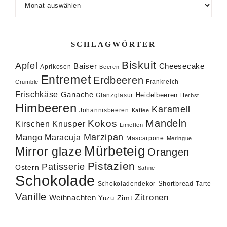
SCHLAGWÖRTER
Biskuit
Apfel
Baiser
Cheesecake
Aprikosen
Beeren
Entremet
Erdbeeren
Frankreich
Crumble
Frischkäse
Ganache
Heidelbeeren
Glanzglasur
Herbst
Himbeeren
Karamell
Johannisbeeren
Kaffee
Mandeln
Kokos
Knusper
Kirschen
Limetten
Marzipan
Mango
Maracuja
Mascarpone
Meringue
Mürbeteig
Mirror glaze
Orangen
Pistazien
Patisserie
Ostern
Sahne
Schokolade
Shortbread
Schokoladendekor
Tarte
Vanille
Zitronen
Weihnachten
Zimt
Yuzu