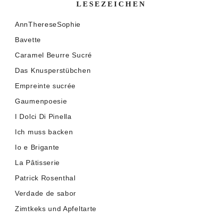
LESEZEICHEN
AnnThereseSophie
Bavette
Caramel Beurre Sucré
Das Knusperstübchen
Empreinte sucrée
Gaumenpoesie
I Dolci Di Pinella
Ich muss backen
Io e Brigante
La Pâtisserie
Patrick Rosenthal
Verdade de sabor
Zimtkeks und Apfeltarte