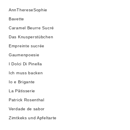
AnnThereseSophie
Bavette
Caramel Beurre Sucré
Das Knusperstübchen
Empreinte sucrée
Gaumenpoesie
I Dolci Di Pinella
Ich muss backen
Io e Brigante
La Pâtisserie
Patrick Rosenthal
Verdade de sabor
Zimtkeks und Apfeltarte