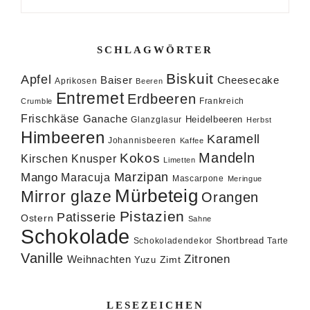
SCHLAGWÖRTER
Biskuit
Apfel
Baiser
Cheesecake
Aprikosen
Beeren
Entremet
Erdbeeren
Frankreich
Crumble
Frischkäse
Ganache
Heidelbeeren
Glanzglasur
Herbst
Himbeeren
Karamell
Johannisbeeren
Kaffee
Mandeln
Kokos
Knusper
Kirschen
Limetten
Marzipan
Mango
Maracuja
Mascarpone
Meringue
Mürbeteig
Mirror glaze
Orangen
Pistazien
Patisserie
Ostern
Sahne
Schokolade
Shortbread
Schokoladendekor
Tarte
Vanille
Zitronen
Weihnachten
Zimt
Yuzu
LESEZEICHEN