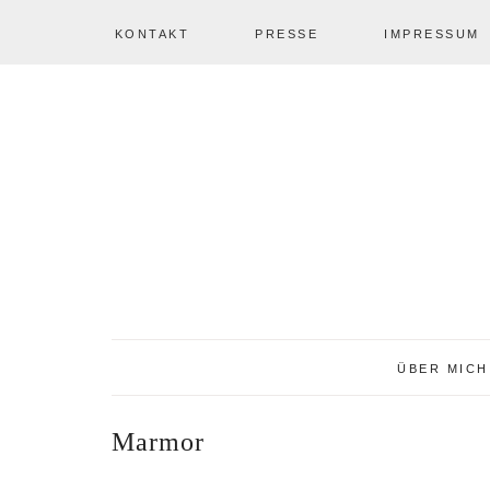
KONTAKT
PRESSE
IMPRESSUM
Zur
Zum
Zur
NAV
Hauptnavigation
Inhalt
Seitenspalte
springen
springen
springen
SOCIAL
ICONS
ÜBER MICH
Marmor