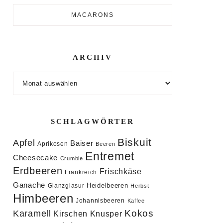
MACARONS
ARCHIV
Archiv
SCHLAGWÖRTER
Biskuit
Apfel
Baiser
Aprikosen
Beeren
Entremet
Cheesecake
Crumble
Erdbeeren
Frischkäse
Frankreich
Ganache
Heidelbeeren
Glanzglasur
Herbst
Himbeeren
Johannisbeeren
Kaffee
Kokos
Karamell
Knusper
Kirschen