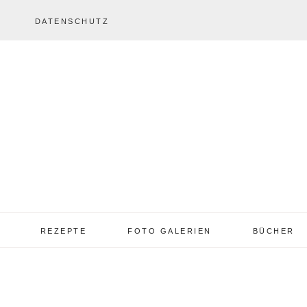
DATENSCHUTZ
REZEPTE
FOTO GALERIEN
BÜCHER
REZEPTE VON A – Z
REZEPTE GALERIE
2013 – 2017
TORTEN