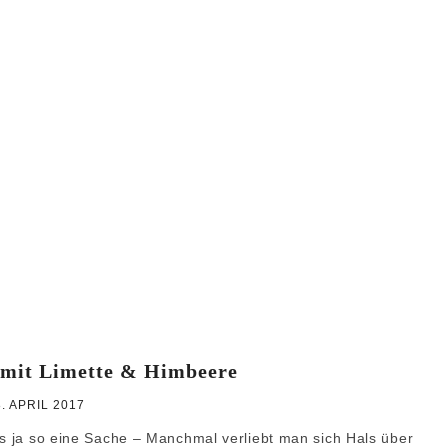
WEIHNACHTEN
GRUNDREZEPTE
 mit Limette & Himbeere
8. APRIL 2017
as ja so eine Sache – Manchmal verliebt man sich Hals über