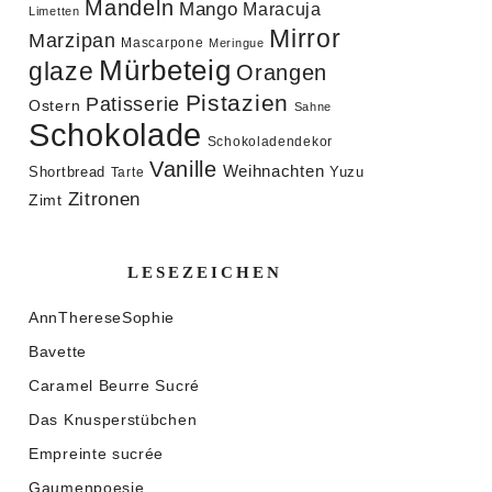
Mandeln
Mango
Maracuja
Limetten
Mirror
Marzipan
Mascarpone
Meringue
Mürbeteig
glaze
Orangen
Pistazien
Patisserie
Ostern
Sahne
Schokolade
Schokoladendekor
Vanille
Weihnachten
Shortbread
Yuzu
Tarte
Zitronen
Zimt
LESEZEICHEN
AnnThereseSophie
Bavette
Caramel Beurre Sucré
Das Knusperstübchen
Empreinte sucrée
Gaumenpoesie