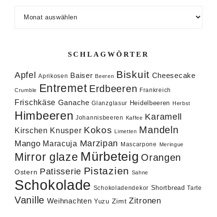
Archiv
SCHLAGWÖRTER
Biskuit
Apfel
Baiser
Cheesecake
Aprikosen
Beeren
Entremet
Erdbeeren
Frankreich
Crumble
Frischkäse
Ganache
Heidelbeeren
Glanzglasur
Herbst
Himbeeren
Karamell
Johannisbeeren
Kaffee
Mandeln
Kokos
Knusper
Kirschen
Limetten
Marzipan
Mango
Maracuja
Mascarpone
Meringue
Mürbeteig
Mirror glaze
Orangen
Pistazien
Patisserie
Ostern
Sahne
Schokolade
Shortbread
Schokoladendekor
Tarte
Vanille
Zitronen
Weihnachten
Zimt
Yuzu