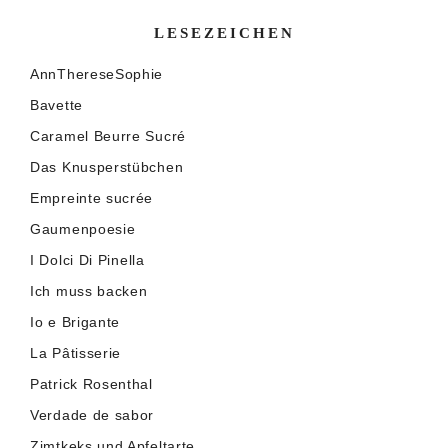
LESEZEICHEN
AnnThereseSophie
Bavette
Caramel Beurre Sucré
Das Knusperstübchen
Empreinte sucrée
Gaumenpoesie
I Dolci Di Pinella
Ich muss backen
Io e Brigante
La Pâtisserie
Patrick Rosenthal
Verdade de sabor
Zimtkeks und Apfeltarte