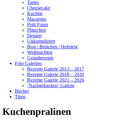
Tartes
Cheesecake
Kuchen
Macarons
Petit Fours
Plätzchen
Dessert
Unkompliziert
Brot / Brötchen / Hefeteig
Weihnachten
Grundrezepte
Foto Galerien
Rezepte Galerie 2013 – 2017
Rezepte Galerie 2018 – 2020
Rezepte Galerie 2021 – 2026
‚Nachgebacken‘ Galerie
Bücher
Tipps
Kuchenpralinen