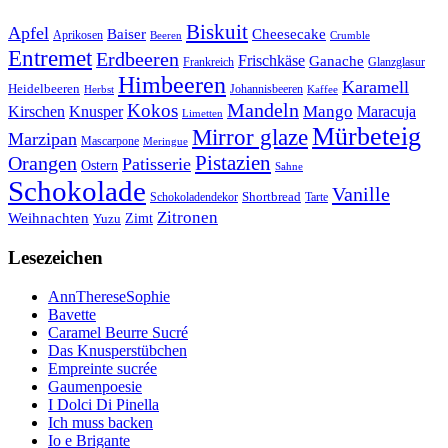
Biskuit
Apfel
Baiser
Cheesecake
Aprikosen
Beeren
Crumble
Entremet
Erdbeeren
Frischkäse
Ganache
Frankreich
Glanzglasur
Himbeeren
Karamell
Heidelbeeren
Herbst
Johannisbeeren
Kaffee
Mandeln
Kokos
Mango
Kirschen
Knusper
Maracuja
Limetten
Mürbeteig
Mirror glaze
Marzipan
Mascarpone
Meringue
Orangen
Pistazien
Patisserie
Ostern
Sahne
Schokolade
Vanille
Shortbread
Schokoladendekor
Tarte
Zitronen
Weihnachten
Zimt
Yuzu
Lesezeichen
AnnThereseSophie
Bavette
Caramel Beurre Sucré
Das Knusperstübchen
Empreinte sucrée
Gaumenpoesie
I Dolci Di Pinella
Ich muss backen
Io e Brigante