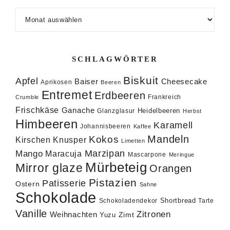
Archiv
SCHLAGWÖRTER
Biskuit
Apfel
Baiser
Cheesecake
Aprikosen
Beeren
Entremet
Erdbeeren
Frankreich
Crumble
Frischkäse
Ganache
Heidelbeeren
Glanzglasur
Herbst
Himbeeren
Karamell
Johannisbeeren
Kaffee
Mandeln
Kokos
Knusper
Kirschen
Limetten
Marzipan
Mango
Maracuja
Mascarpone
Meringue
Mürbeteig
Mirror glaze
Orangen
Pistazien
Patisserie
Ostern
Sahne
Schokolade
Shortbread
Schokoladendekor
Tarte
Vanille
Zitronen
Weihnachten
Zimt
Yuzu