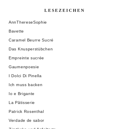
LESEZEICHEN
AnnThereseSophie
Bavette
Caramel Beurre Sucré
Das Knusperstübchen
Empreinte sucrée
Gaumenpoesie
I Dolci Di Pinella
Ich muss backen
Io e Brigante
La Pâtisserie
Patrick Rosenthal
Verdade de sabor