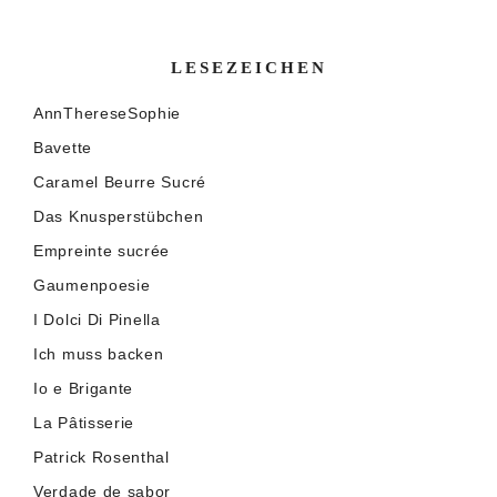
LESEZEICHEN
AnnThereseSophie
Bavette
Caramel Beurre Sucré
Das Knusperstübchen
Empreinte sucrée
Gaumenpoesie
I Dolci Di Pinella
Ich muss backen
Io e Brigante
La Pâtisserie
Patrick Rosenthal
Verdade de sabor