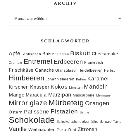
ARCHIV
Archiv
SCHLAGWÖRTER
Biskuit
Apfel
Baiser
Cheesecake
Aprikosen
Beeren
Entremet
Erdbeeren
Frankreich
Crumble
Frischkäse
Ganache
Heidelbeeren
Glanzglasur
Herbst
Himbeeren
Karamell
Johannisbeeren
Kaffee
Mandeln
Kokos
Knusper
Kirschen
Limetten
Marzipan
Mango
Maracuja
Mascarpone
Meringue
Mürbeteig
Mirror glaze
Orangen
Pistazien
Patisserie
Ostern
Sahne
Schokolade
Shortbread
Schokoladendekor
Tarte
Vanille
Zitronen
Weihnachten
Zimt
Yuzu