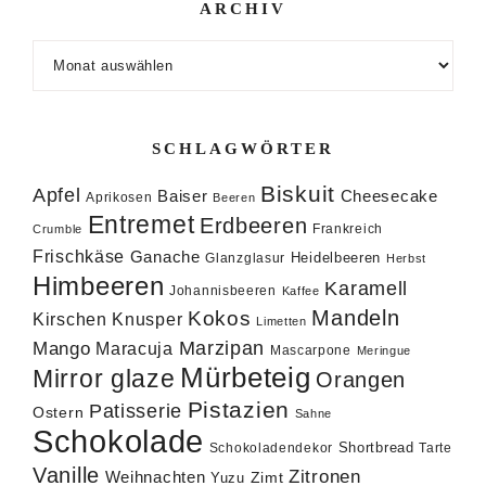
ARCHIV
Archiv
SCHLAGWÖRTER
Biskuit
Apfel
Baiser
Cheesecake
Aprikosen
Beeren
Entremet
Erdbeeren
Frankreich
Crumble
Frischkäse
Ganache
Heidelbeeren
Glanzglasur
Herbst
Himbeeren
Karamell
Johannisbeeren
Kaffee
Mandeln
Kokos
Knusper
Kirschen
Limetten
Marzipan
Mango
Maracuja
Mascarpone
Meringue
Mürbeteig
Mirror glaze
Orangen
Pistazien
Patisserie
Ostern
Sahne
Schokolade
Shortbread
Schokoladendekor
Tarte
Vanille
Zitronen
Weihnachten
Zimt
Yuzu