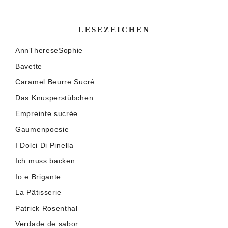
LESEZEICHEN
AnnThereseSophie
Bavette
Caramel Beurre Sucré
Das Knusperstübchen
Empreinte sucrée
Gaumenpoesie
I Dolci Di Pinella
Ich muss backen
Io e Brigante
La Pâtisserie
Patrick Rosenthal
Verdade de sabor