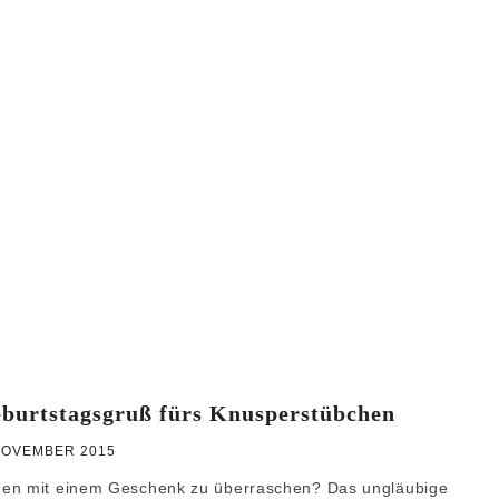
WEIHNACHTEN
GRUNDREZEPTE
eburtstagsgruß fürs Knusperstübchen
NOVEMBER 2015
chen mit einem Geschenk zu überraschen? Das ungläubige