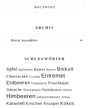
MACARONS
ARCHIV
Archiv
SCHLAGWÖRTER
Biskuit
Apfel
Baiser
Aprikosen
Beeren
Entremet
Cheesecake
Crumble
Erdbeeren
Frischkäse
Frankreich
Ganache
Heidelbeeren
Glanzglasur
Herbst
Himbeeren
Johannisbeeren
Kaffee
Kokos
Karamell
Knusper
Kirschen