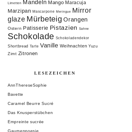
Mandeln
Mango
Maracuja
Limetten
Mirror
Marzipan
Mascarpone
Meringue
Mürbeteig
glaze
Orangen
Pistazien
Patisserie
Ostern
Sahne
Schokolade
Schokoladendekor
Vanille
Weihnachten
Shortbread
Yuzu
Tarte
Zitronen
Zimt
LESEZEICHEN
AnnThereseSophie
Bavette
Caramel Beurre Sucré
Das Knusperstübchen
Empreinte sucrée
Gaumenpoesie