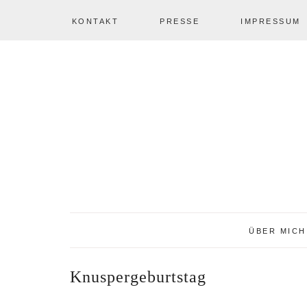
KONTAKT
PRESSE
IMPRESSUM
Zur
Zum
Zur
NAV
Hauptnavigation
Inhalt
Seitenspalte
springen
springen
springen
SOCIAL
ICONS
ÜBER MICH
Knuspergeburtstag