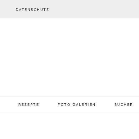
DATENSCHUTZ
REZEPTE
FOTO GALERIEN
BÜCHER
REZEPTE VON A – Z
REZEPTE GALERIE
2013 – 2017
TORTEN