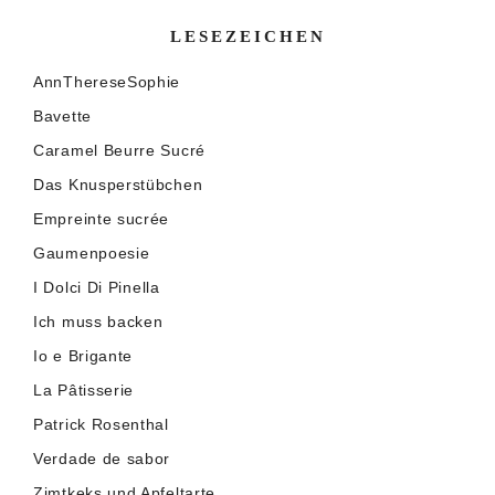
LESEZEICHEN
AnnThereseSophie
Bavette
Caramel Beurre Sucré
Das Knusperstübchen
Empreinte sucrée
Gaumenpoesie
I Dolci Di Pinella
Ich muss backen
Io e Brigante
La Pâtisserie
Patrick Rosenthal
Verdade de sabor
Zimtkeks und Apfeltarte