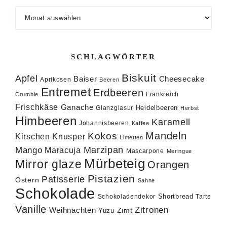
Archiv
SCHLAGWÖRTER
Biskuit
Apfel
Baiser
Cheesecake
Aprikosen
Beeren
Entremet
Erdbeeren
Frankreich
Crumble
Frischkäse
Ganache
Heidelbeeren
Glanzglasur
Herbst
Himbeeren
Karamell
Johannisbeeren
Kaffee
Mandeln
Kokos
Knusper
Kirschen
Limetten
Marzipan
Mango
Maracuja
Mascarpone
Meringue
Mürbeteig
Mirror glaze
Orangen
Pistazien
Patisserie
Ostern
Sahne
Schokolade
Shortbread
Schokoladendekor
Tarte
Vanille
Zitronen
Weihnachten
Zimt
Yuzu