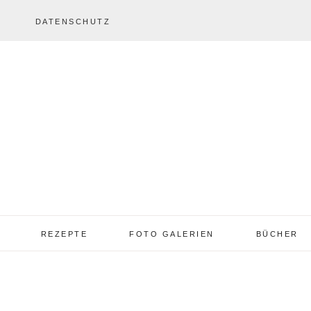
DATENSCHUTZ
REZEPTE
FOTO GALERIEN
BÜCHER
REZEPTE VON A – Z
REZEPTE GALERIE
2013 – 2017
TORTEN