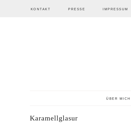
KONTAKT
PRESSE
IMPRESSUM
Zur
Zum
Zur
NAV
Hauptnavigation
Inhalt
Seitenspalte
springen
springen
springen
SOCIAL
ICONS
ÜBER MICH
Karamellglasur