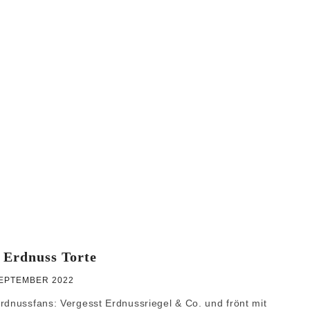
WEIHNACHTEN
GRUNDREZEPTE
 Erdnuss Torte
SEPTEMBER 2022
Erdnussfans: Vergesst Erdnussriegel & Co. und frönt mit