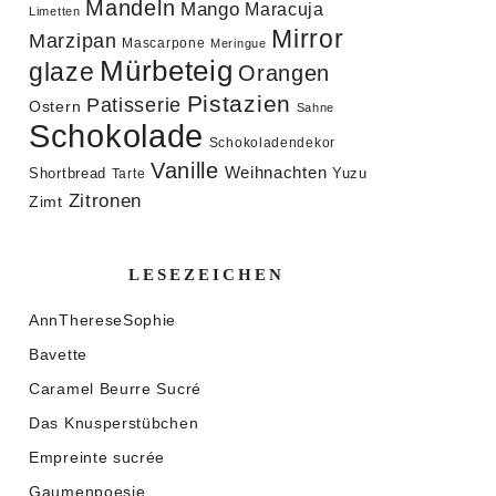
Mandeln
Mango
Maracuja
Limetten
Mirror
Marzipan
Mascarpone
Meringue
Mürbeteig
glaze
Orangen
Pistazien
Patisserie
Ostern
Sahne
Schokolade
Schokoladendekor
Vanille
Weihnachten
Shortbread
Yuzu
Tarte
Zitronen
Zimt
LESEZEICHEN
AnnThereseSophie
Bavette
Caramel Beurre Sucré
Das Knusperstübchen
Empreinte sucrée
Gaumenpoesie