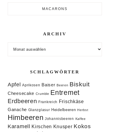
MACARONS
ARCHIV
Archiv
SCHLAGWÖRTER
Biskuit
Apfel
Baiser
Aprikosen
Beeren
Entremet
Cheesecake
Crumble
Erdbeeren
Frischkäse
Frankreich
Ganache
Heidelbeeren
Glanzglasur
Herbst
Himbeeren
Johannisbeeren
Kaffee
Kokos
Karamell
Knusper
Kirschen