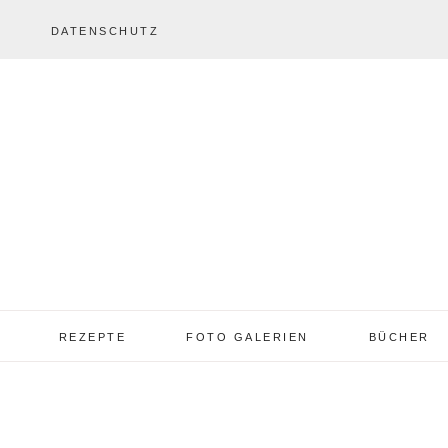
DATENSCHUTZ
REZEPTE
FOTO GALERIEN
BÜCHER
REZEPTE VON A – Z
REZEPTE GALERIE
2013 – 2017
TORTEN