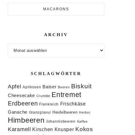
MACARONS
ARCHIV
Archiv
SCHLAGWÖRTER
Biskuit
Apfel
Baiser
Aprikosen
Beeren
Entremet
Cheesecake
Crumble
Erdbeeren
Frischkäse
Frankreich
Ganache
Heidelbeeren
Glanzglasur
Herbst
Himbeeren
Johannisbeeren
Kaffee
Kokos
Karamell
Knusper
Kirschen