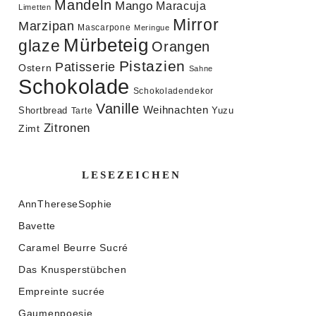
Mandeln
Mango
Maracuja
Limetten
Mirror
Marzipan
Mascarpone
Meringue
Mürbeteig
glaze
Orangen
Pistazien
Patisserie
Ostern
Sahne
Schokolade
Schokoladendekor
Vanille
Weihnachten
Shortbread
Yuzu
Tarte
Zitronen
Zimt
LESEZEICHEN
AnnThereseSophie
Bavette
Caramel Beurre Sucré
Das Knusperstübchen
Empreinte sucrée
Gaumenpoesie