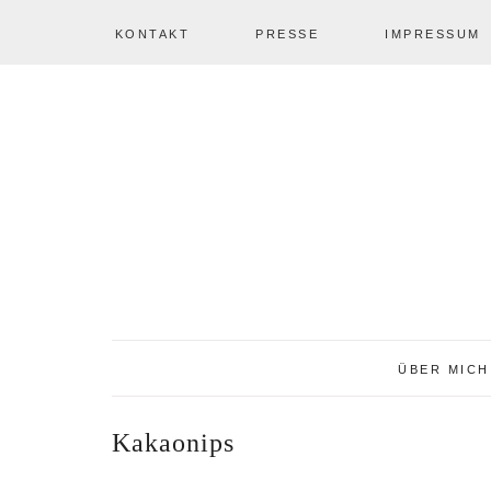
KONTAKT
PRESSE
IMPRESSUM
Zur
Zum
Zur
NAV
Hauptnavigation
Inhalt
Seitenspalte
springen
springen
springen
SOCIAL
ICONS
ÜBER MICH
Kakaonips