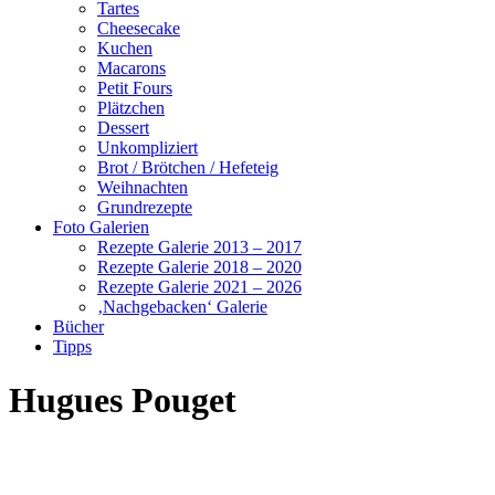
Tartes
Cheesecake
Kuchen
Macarons
Petit Fours
Plätzchen
Dessert
Unkompliziert
Brot / Brötchen / Hefeteig
Weihnachten
Grundrezepte
Foto Galerien
Rezepte Galerie 2013 – 2017
Rezepte Galerie 2018 – 2020
Rezepte Galerie 2021 – 2026
‚Nachgebacken‘ Galerie
Bücher
Tipps
Hugues Pouget