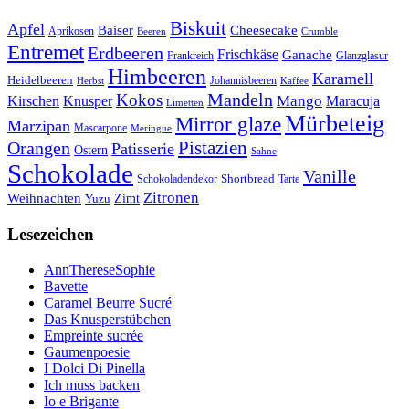
Biskuit
Apfel
Baiser
Cheesecake
Aprikosen
Beeren
Crumble
Entremet
Erdbeeren
Frischkäse
Ganache
Frankreich
Glanzglasur
Himbeeren
Karamell
Heidelbeeren
Herbst
Johannisbeeren
Kaffee
Mandeln
Kokos
Mango
Kirschen
Knusper
Maracuja
Limetten
Mürbeteig
Mirror glaze
Marzipan
Mascarpone
Meringue
Orangen
Pistazien
Patisserie
Ostern
Sahne
Schokolade
Vanille
Shortbread
Schokoladendekor
Tarte
Zitronen
Weihnachten
Zimt
Yuzu
Lesezeichen
AnnThereseSophie
Bavette
Caramel Beurre Sucré
Das Knusperstübchen
Empreinte sucrée
Gaumenpoesie
I Dolci Di Pinella
Ich muss backen
Io e Brigante