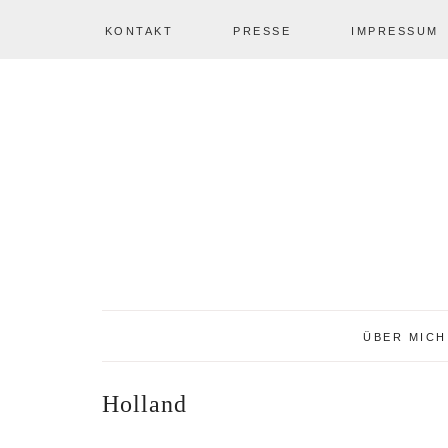
KONTAKT
PRESSE
IMPRESSUM
Zur
Zum
Zur
NAV
Hauptnavigation
Inhalt
Seitenspalte
springen
springen
springen
SOCIAL
ICONS
ÜBER MICH
Holland