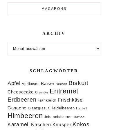
MACARONS
ARCHIV
Archiv
SCHLAGWÖRTER
Biskuit
Apfel
Baiser
Aprikosen
Beeren
Entremet
Cheesecake
Crumble
Erdbeeren
Frischkäse
Frankreich
Ganache
Heidelbeeren
Glanzglasur
Herbst
Himbeeren
Johannisbeeren
Kaffee
Kokos
Karamell
Knusper
Kirschen