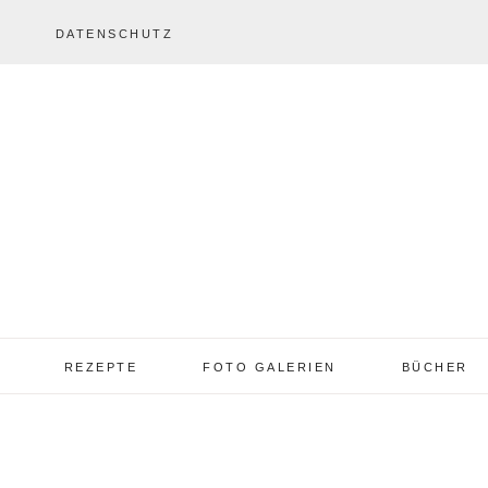
DATENSCHUTZ
REZEPTE
FOTO GALERIEN
BÜCHER
REZEPTE VON A – Z
REZEPTE GALERIE
2013 – 2017
TORTEN