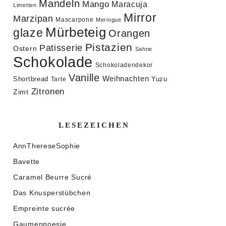
Mandeln
Mango
Maracuja
Limetten
Mirror
Marzipan
Mascarpone
Meringue
Mürbeteig
glaze
Orangen
Pistazien
Patisserie
Ostern
Sahne
Schokolade
Schokoladendekor
Vanille
Weihnachten
Shortbread
Yuzu
Tarte
Zitronen
Zimt
LESEZEICHEN
AnnThereseSophie
Bavette
Caramel Beurre Sucré
Das Knusperstübchen
Empreinte sucrée
Gaumenpoesie