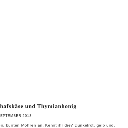
WEIHNACHTEN
GRUNDREZEPTE
chafskäse und Thymianhonig
SEPTEMBER 2013
n, bunten Möhren an. Kennt ihr die? Dunkelrot, gelb und,