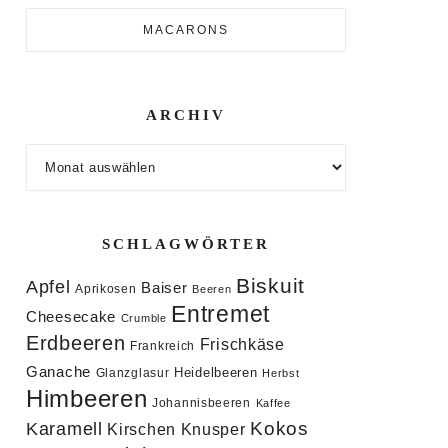
MACARONS
ARCHIV
Archiv
SCHLAGWÖRTER
Biskuit
Apfel
Baiser
Aprikosen
Beeren
Entremet
Cheesecake
Crumble
Erdbeeren
Frischkäse
Frankreich
Ganache
Heidelbeeren
Glanzglasur
Herbst
Himbeeren
Johannisbeeren
Kaffee
Kokos
Karamell
Knusper
Kirschen