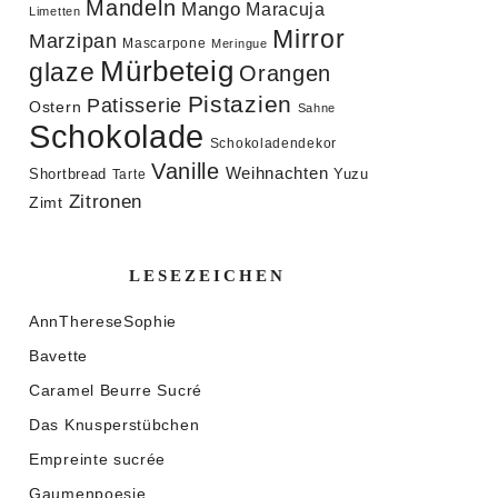
Mandeln
Mango
Maracuja
Limetten
Mirror
Marzipan
Mascarpone
Meringue
Mürbeteig
glaze
Orangen
Pistazien
Patisserie
Ostern
Sahne
Schokolade
Schokoladendekor
Vanille
Weihnachten
Shortbread
Yuzu
Tarte
Zitronen
Zimt
LESEZEICHEN
AnnThereseSophie
Bavette
Caramel Beurre Sucré
Das Knusperstübchen
Empreinte sucrée
Gaumenpoesie