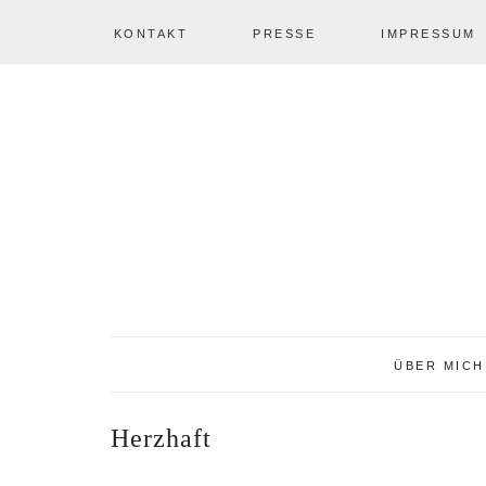
KONTAKT
PRESSE
IMPRESSUM
Zur
Zum
Zur
NAV
Hauptnavigation
Inhalt
Seitenspalte
springen
springen
springen
SOCIAL
ICONS
ÜBER MICH
Herzhaft