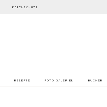
DATENSCHUTZ
REZEPTE
FOTO GALERIEN
BÜCHER
REZEPTE VON A – Z
REZEPTE GALERIE
2013 – 2017
TORTEN