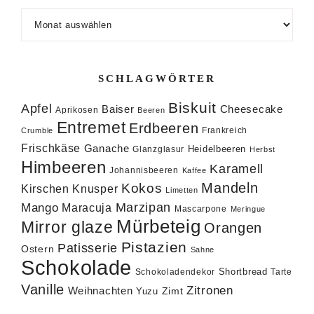
Archiv
SCHLAGWÖRTER
Biskuit
Apfel
Baiser
Cheesecake
Aprikosen
Beeren
Entremet
Erdbeeren
Frankreich
Crumble
Frischkäse
Ganache
Heidelbeeren
Glanzglasur
Herbst
Himbeeren
Karamell
Johannisbeeren
Kaffee
Mandeln
Kokos
Knusper
Kirschen
Limetten
Marzipan
Mango
Maracuja
Mascarpone
Meringue
Mürbeteig
Mirror glaze
Orangen
Pistazien
Patisserie
Ostern
Sahne
Schokolade
Shortbread
Schokoladendekor
Tarte
Vanille
Zitronen
Weihnachten
Zimt
Yuzu