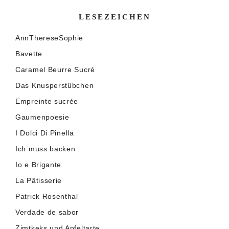
LESEZEICHEN
AnnThereseSophie
Bavette
Caramel Beurre Sucré
Das Knusperstübchen
Empreinte sucrée
Gaumenpoesie
I Dolci Di Pinella
Ich muss backen
Io e Brigante
La Pâtisserie
Patrick Rosenthal
Verdade de sabor
Zimtkeks und Apfeltarte