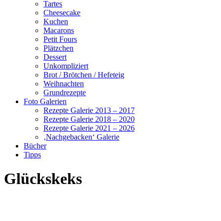
Tartes
Cheesecake
Kuchen
Macarons
Petit Fours
Plätzchen
Dessert
Unkompliziert
Brot / Brötchen / Hefeteig
Weihnachten
Grundrezepte
Foto Galerien
Rezepte Galerie 2013 – 2017
Rezepte Galerie 2018 – 2020
Rezepte Galerie 2021 – 2026
‚Nachgebacken‘ Galerie
Bücher
Tipps
Glückskeks