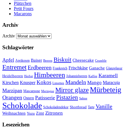
Plätzchen
Petit Fours
Macarons
Archiv
Archiv
Schlagwörter
Biskuit
Apfel
Baiser
Cheesecake
Aprikosen
Beeren
Crumble
Entremet
Erdbeeren
Frischkäse
Ganache
Frankreich
Glanzglasur
Himbeeren
Karamell
Heidelbeeren
Herbst
Johannisbeeren
Kaffee
Mandeln
Kokos
Mango
Kirschen
Knusper
Maracuja
Limetten
Mürbeteig
Mirror glaze
Marzipan
Mascarpone
Meringue
Orangen
Pistazien
Patisserie
Ostern
Sahne
Schokolade
Vanille
Shortbread
Schokoladendekor
Tarte
Zitronen
Weihnachten
Zimt
Yuzu
Lesezeichen