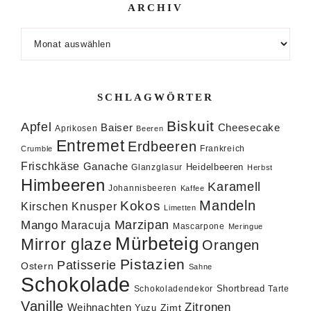
ARCHIV
Archiv
SCHLAGWÖRTER
Biskuit
Apfel
Baiser
Cheesecake
Aprikosen
Beeren
Entremet
Erdbeeren
Frankreich
Crumble
Frischkäse
Ganache
Heidelbeeren
Glanzglasur
Herbst
Himbeeren
Karamell
Johannisbeeren
Kaffee
Mandeln
Kokos
Knusper
Kirschen
Limetten
Marzipan
Mango
Maracuja
Mascarpone
Meringue
Mürbeteig
Mirror glaze
Orangen
Pistazien
Patisserie
Ostern
Sahne
Schokolade
Shortbread
Schokoladendekor
Tarte
Vanille
Zitronen
Weihnachten
Zimt
Yuzu