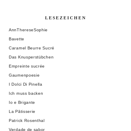
LESEZEICHEN
AnnThereseSophie
Bavette
Caramel Beurre Sucré
Das Knusperstübchen
Empreinte sucrée
Gaumenpoesie
I Dolci Di Pinella
Ich muss backen
Io e Brigante
La Pâtisserie
Patrick Rosenthal
Verdade de sabor