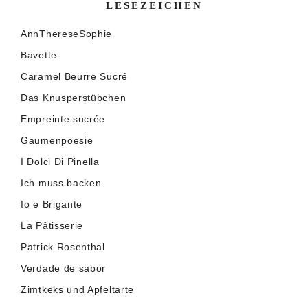
LESEZEICHEN
AnnThereseSophie
Bavette
Caramel Beurre Sucré
Das Knusperstübchen
Empreinte sucrée
Gaumenpoesie
I Dolci Di Pinella
Ich muss backen
Io e Brigante
La Pâtisserie
Patrick Rosenthal
Verdade de sabor
Zimtkeks und Apfeltarte