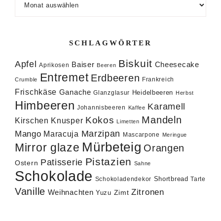
SCHLAGWÖRTER
Biskuit
Apfel
Baiser
Cheesecake
Aprikosen
Beeren
Entremet
Erdbeeren
Frankreich
Crumble
Frischkäse
Ganache
Heidelbeeren
Glanzglasur
Herbst
Himbeeren
Karamell
Johannisbeeren
Kaffee
Mandeln
Kokos
Knusper
Kirschen
Limetten
Marzipan
Mango
Maracuja
Mascarpone
Meringue
Mürbeteig
Mirror glaze
Orangen
Pistazien
Patisserie
Ostern
Sahne
Schokolade
Shortbread
Schokoladendekor
Tarte
Vanille
Zitronen
Weihnachten
Zimt
Yuzu