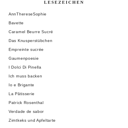
LESEZEICHEN
AnnThereseSophie
Bavette
Caramel Beurre Sucré
Das Knusperstübchen
Empreinte sucrée
Gaumenpoesie
I Dolci Di Pinella
Ich muss backen
Io e Brigante
La Pâtisserie
Patrick Rosenthal
Verdade de sabor
Zimtkeks und Apfeltarte