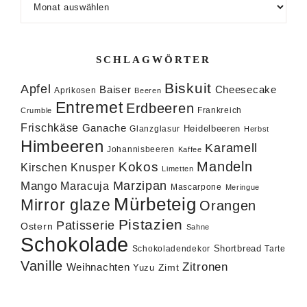
SCHLAGWÖRTER
Biskuit
Apfel
Baiser
Cheesecake
Aprikosen
Beeren
Entremet
Erdbeeren
Frankreich
Crumble
Frischkäse
Ganache
Heidelbeeren
Glanzglasur
Herbst
Himbeeren
Karamell
Johannisbeeren
Kaffee
Mandeln
Kokos
Knusper
Kirschen
Limetten
Marzipan
Mango
Maracuja
Mascarpone
Meringue
Mürbeteig
Mirror glaze
Orangen
Pistazien
Patisserie
Ostern
Sahne
Schokolade
Shortbread
Schokoladendekor
Tarte
Vanille
Zitronen
Weihnachten
Zimt
Yuzu