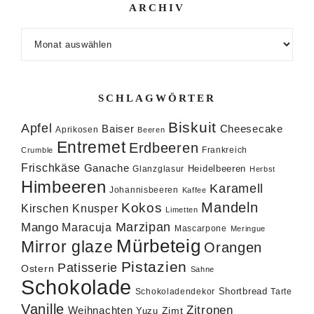
ARCHIV
Archiv
SCHLAGWÖRTER
Biskuit
Apfel
Baiser
Cheesecake
Aprikosen
Beeren
Entremet
Erdbeeren
Frankreich
Crumble
Frischkäse
Ganache
Heidelbeeren
Glanzglasur
Herbst
Himbeeren
Karamell
Johannisbeeren
Kaffee
Mandeln
Kokos
Knusper
Kirschen
Limetten
Marzipan
Mango
Maracuja
Mascarpone
Meringue
Mürbeteig
Mirror glaze
Orangen
Pistazien
Patisserie
Ostern
Sahne
Schokolade
Shortbread
Schokoladendekor
Tarte
Vanille
Zitronen
Weihnachten
Zimt
Yuzu