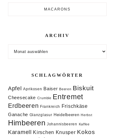
MACARONS
ARCHIV
Archiv
SCHLAGWÖRTER
Biskuit
Apfel
Baiser
Aprikosen
Beeren
Entremet
Cheesecake
Crumble
Erdbeeren
Frischkäse
Frankreich
Ganache
Heidelbeeren
Glanzglasur
Herbst
Himbeeren
Johannisbeeren
Kaffee
Kokos
Karamell
Knusper
Kirschen