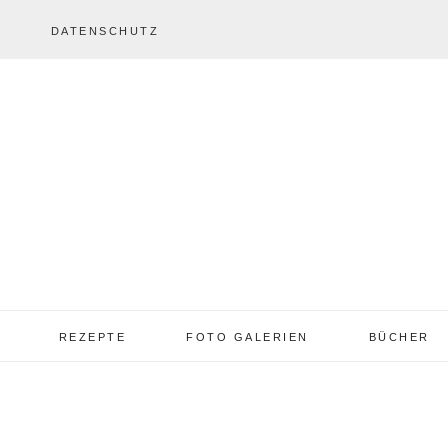
DATENSCHUTZ
REZEPTE
FOTO GALERIEN
BÜCHER
REZEPTE VON A – Z
REZEPTE GALERIE
2013 – 2017
TORTEN