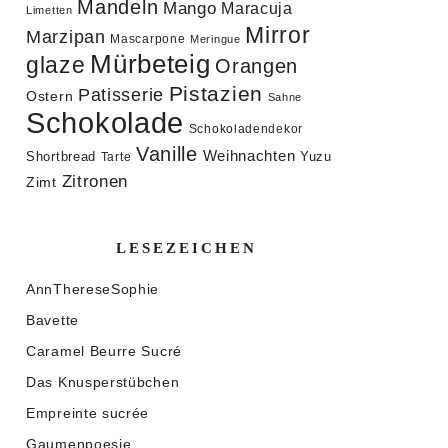
Mandeln
Mango
Maracuja
Limetten
Mirror
Marzipan
Mascarpone
Meringue
Mürbeteig
glaze
Orangen
Pistazien
Patisserie
Ostern
Sahne
Schokolade
Schokoladendekor
Vanille
Weihnachten
Shortbread
Yuzu
Tarte
Zitronen
Zimt
LESEZEICHEN
AnnThereseSophie
Bavette
Caramel Beurre Sucré
Das Knusperstübchen
Empreinte sucrée
Gaumenpoesie