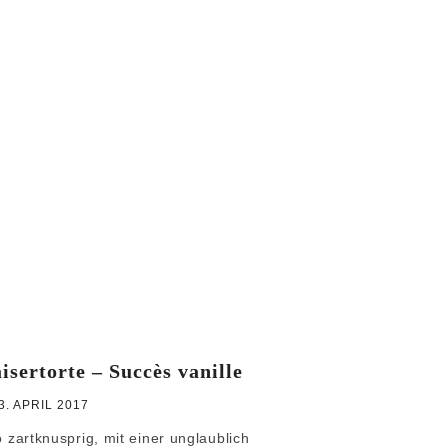
WEIHNACHTEN
GRUNDREZEPTE
isertorte – Succès vanille
3. APRIL 2017
so zartknusprig, mit einer unglaublich