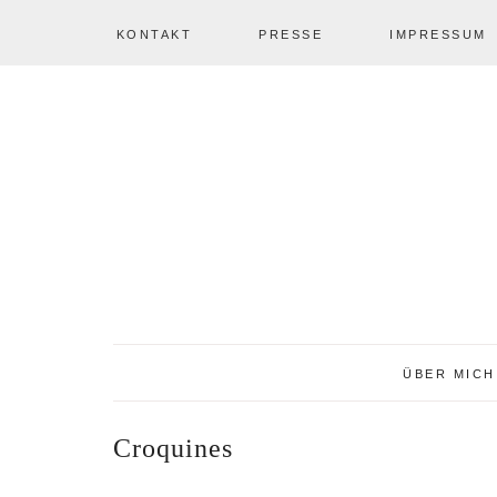
KONTAKT
PRESSE
IMPRESSUM
Zur
Zum
Zur
NAV
Hauptnavigation
Inhalt
Seitenspalte
springen
springen
springen
SOCIAL
ICONS
ÜBER MICH
Croquines